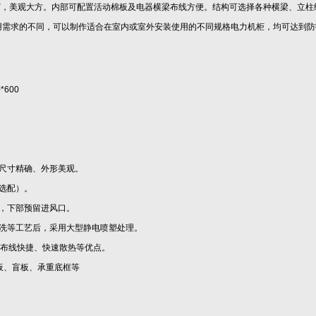
眉，美观大方。内部可配置活动棉板及电器横梁布线方便。结构可选择各种横梁、立柱
用需求的不同，可以制作适合在室内或室外安装使用的不同规格电力机柜，均可达到防
60*600
尺寸精确、外形美观。
选配）。
，下部预留进风口。
清洗等工艺后，采用大型静电喷塑处理。
、布线快捷、快速散热等优点。
板、盲板、承重底框等