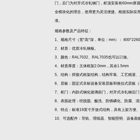
门，后门为对开式冷轧钢门，柜顶安装有60mm屏
全模块化的理念，使用更为灵活便捷。根据实际应
准。
规格参数及产品特征：
1、规格尺寸（宽*高*深，单位：mm）： 800*22
2、材质：优质冷轧钢板。
3、颜色：RAL7032、RAL7035也可以订做。
4、材质厚度：主体框架2.0mm，其余1.5mm
5、结构：焊接式框架结构，结构牢靠、工艺精湛、
6、层板：固定式非标设备安装层板和推拉式层板（
7、柜门：内卧式钢化玻璃前门，对开式冷轧钢后门
8、表面处理：经脱脂、酸洗、防锈磷化、防腐、
9、特点：标准19英寸开放式结构，具有上架方便
10、可选配件：导轨、理线器、智能照明、设备面