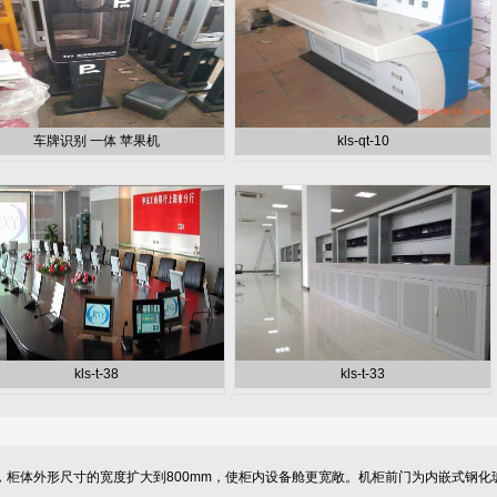
车牌识别 一体 苹果机
kls-qt-10
kls-t-38
kls-t-33
柜体外形尺寸的宽度扩大到800mm，使柜内设备舱更宽敞。机柜前门为内嵌式钢化