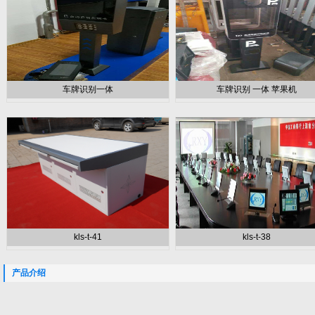
车牌识别一体
车牌识别 一体 苹果机
kls-t-41
kls-t-38
产品介绍