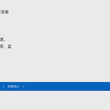
证安装
湛。
安、监
|
招贤纳士
|