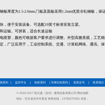
钢板厚度为
1.5-2.0mm,门板及面板采用1.2mm优质冷轧钢板，保
块，便于安装设备。可选配
19英寸标准安装立梁。
和运输。可拼装，适合长途运输
电喷塑，颜色可根据客户要求进行调整。外型高雅美观，工艺精
定，广泛应用于，工业控制系统、交通、计算机网络、通讯、保
墙系列
|
监控平台
|
机柜系列
|
车牌识别系列
|
资质证书
|
联系我们
© 2016-2017 凯元盛（沧州）通用设备有限公司
网站地图
地址：河北省沧州市青县 销售热线：13780270401 传真：