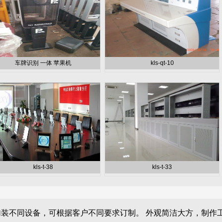
车牌识别 一体 苹果机
kls-qt-10
kls-t-38
kls-t-33
加装不同设备，可根据客户不同要求订制。
外观简洁大方，制作