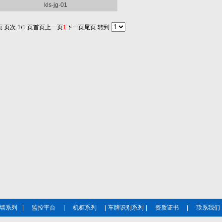
kls-jg-01
页 页次:1/1 页
首页
上一页
1
下一页
尾页
转到
墙系列
|
监控平台
|
机柜系列
|
车牌识别系列
|
资质证书
|
联系我们